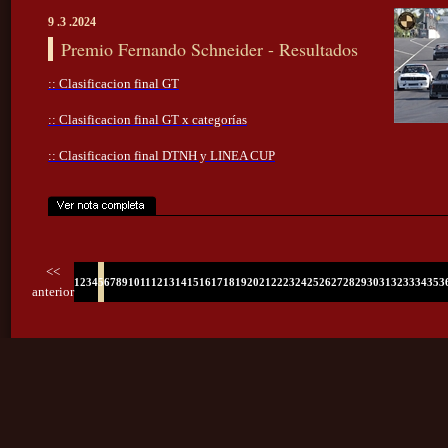
9 .3 .2024
Premio Fernando Schneider - Resultados
:: Clasificacion final GT
:: Clasificacion final GT x categorías
:: Clasificacion final DTNH y LINEA CUP
<<
1
2
3
4
5
6
7
8
9
10
11
12
13
14
15
16
17
18
19
20
21
22
23
24
25
26
27
28
29
30
31
32
33
34
35
3
anterior