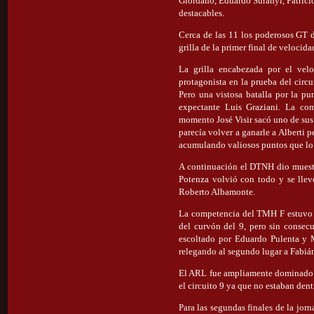
Giordano, Eduardo Suranyi, Patric
destacables.
Cerca de las 11 los poderosos GT da
grilla de la primer final de velocida
La grilla encabezada por el vel
protagonista en la prueba del circ
Pero una vistosa batalla por la pu
expectante Luis Graziani. La com
momento José Visir sacó uno de sus c
parecía volver a ganarle a Alberti 
acumulando valiosos puntos que lo
A continuación el DTNH dio muestr
Potenza volvió con todo y se llev
Roberto Albamonte.
La competencia del TMH F estuvo s
del curvón del 9, pero sin consecu
escoltado por Eduardo Pulenta y 
relegando al segundo lugar a Fabián
El ARL fue ampliamente dominado po
el circuito 9 ya que no estaban den
Para las segundas finales de la jor