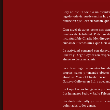
Lory no fue un socio o un preside
legado todavía puede sentirse hoy e
fundación que lleva su nombre que c
Gran nivel de autos como nos tiene
pruebas de habilidad. Podemos des
inconfundible Charlie Menditeguy,
ciudad de Buenos Aires, que fuera o
La actividad comenzó con desayuno
Pinares y Diego Gaynor con exigente
almuerzo de camaradería.
Para la entrega de premios los a
propias manos y tomando objetos q
absoluto Manuel Eliçabe en un T
Gustavo Gallo en un 911 y quedand
La Copa Damas fue ganada por Val
Los hermanos Pedro y Pablo Falcon
Sin duda este rally ya es un clá
voluntades, todos ganan.