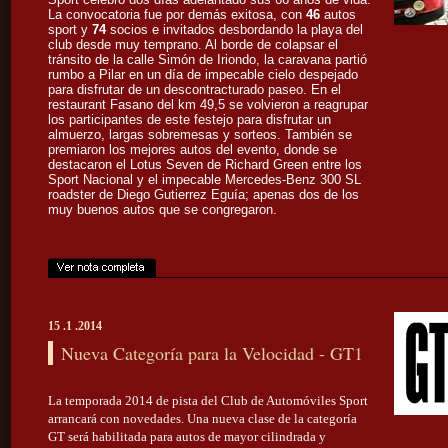
La convocatoria fue por demás exitosa, con
46
autos
sport y
74
socios e invitados desbordando la playa del
club desde muy temprano. Al borde de colapsar el
tránsito de la calle Simón de Iriondo, la caravana partió
rumbo a Pilar en un día de impecable cielo despejado
para disfrutar de un descontracturado paseo. En el
restaurant Fasano del km 49,5 se volvieron a reagrupar
los participantes de este festejo para disfrutar un
almuerzo, largas sobremesas y sorteos. También se
premiaron los mejores autos del evento, donde se
destacaron el Lotus Seven de Richard Green entre los
Sport Nacional y el impecable Mercedes-Benz 300 SL
roadster de Diego Gutierrez Eguía; apenas dos de los
muy buenos autos que se congregaron.
15 .1 .2014
Nueva Categoría para la Velocidad - GT1
La temporada 2014 de pista del Club de Automóviles Sport
arrancará con novedades. Una nueva clase de la categoría
GT será habilitada para autos de mayor cilindrada y