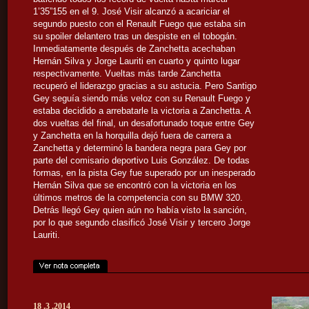
1’35”155 en el 9. José Visir alcanzó a acariciar el
segundo puesto con el Renault Fuego que estaba sin
su spoiler delantero tras un despiste en el tobogán.
Inmediatamente después de Zanchetta acechaban
Hernán Silva y Jorge Lauriti en cuarto y quinto lugar
respectivamente. Vueltas más tarde Zanchetta
recuperó el liderazgo gracias a su astucia. Pero Santigo
Gey seguía siendo más veloz con su Renault Fuego y
estaba decidido a arrebatarle la victoria a Zanchetta. A
dos vueltas del final, un desafortunado toque entre Gey
y Zanchetta en la horquilla dejó fuera de carrera a
Zanchetta y determinó la bandera negra para Gey por
parte del comisario deportivo Luis González. De todas
formas, en la pista Gey fue superado por un inesperado
Hernán Silva que se encontró con la victoria en los
últimos metros de la competencia con su BMW 320.
Detrás llegó Gey quien aún no había visto la sanción,
por lo que segundo clasificó José Visir y tercero Jorge
Lauriti.
18 .3 .2014