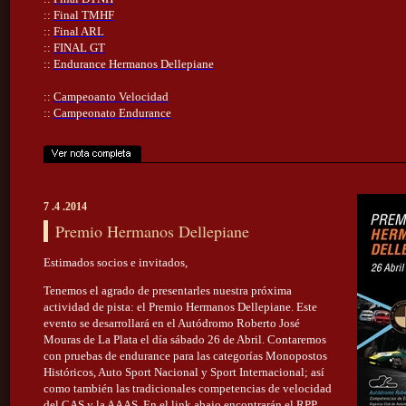
::
Final TMHF
::
Final ARL
::
FINAL GT
::
Endurance Hermanos Dellepiane
::
Campeoanto Velocidad
::
Campeonato Endurance
7 .4 .2014
Premio Hermanos Dellepiane
Estimados socios e invitados,
Tenemos el agrado de presentarles nuestra próxima
actividad de pista: el Premio Hermanos Dellepiane. Este
evento se desarrollará en el Autódromo Roberto José
Mouras de La Plata el día sábado 26 de Abril. Contaremos
con pruebas de endurance para las categorías Monopostos
Históricos, Auto Sport Nacional y Sport Internacional; así
como también las tradicionales competencias de velocidad
del CAS y la AAAS. En el link abajo encontrarán el RPP