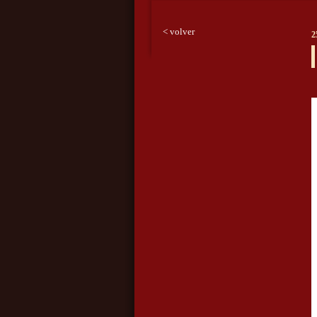
< volver
2