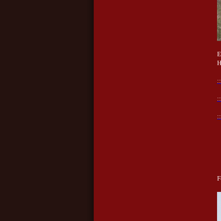
E
H
:
:
:
F