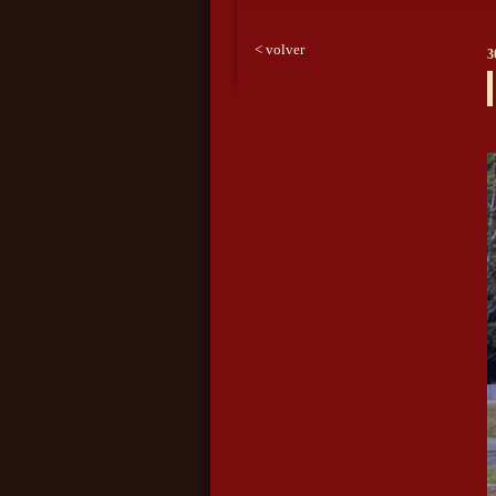
< volver
3